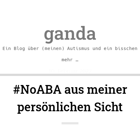
ganda
Ein Blog über (meinen) Autismus und ein bisschen
mehr …
Skip
Skip
10. Februar 2022
to
to
#NoABA aus meiner
content
navigation
persönlichen Sicht